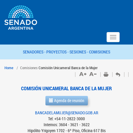
Toggle
navigation
SENADORES -
PROYECTOS -
SESIONES -
COMISIONES
Home
Comisiones
Comisión Unicameral Banca de la Mujer
COMISIÓN UNICAMERAL BANCA DE LA MUJER
Agenda de reunión
BANCADELAMUJER@SENADO.GOB.AR
Tel: +54-11-2822-3000
Internos: 3604 - 3621 - 3622
Hipólito Yrigoyen 1702 - 6º Piso, Oficina 617 Bis