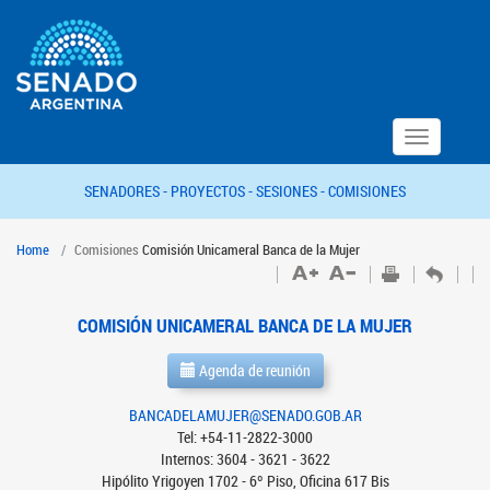
Toggle
navigation
SENADORES -
PROYECTOS -
SESIONES -
COMISIONES
Home
Comisiones
Comisión Unicameral Banca de la Mujer
COMISIÓN UNICAMERAL BANCA DE LA MUJER
Agenda de reunión
BANCADELAMUJER@SENADO.GOB.AR
Tel: +54-11-2822-3000
Internos: 3604 - 3621 - 3622
Hipólito Yrigoyen 1702 - 6º Piso, Oficina 617 Bis