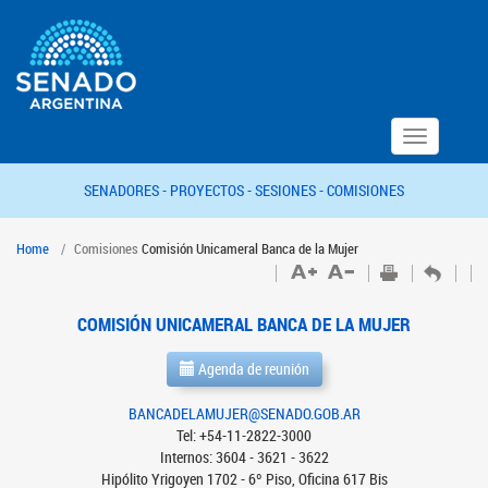
Toggle
navigation
SENADORES -
PROYECTOS -
SESIONES -
COMISIONES
Home
Comisiones
Comisión Unicameral Banca de la Mujer
COMISIÓN UNICAMERAL BANCA DE LA MUJER
Agenda de reunión
BANCADELAMUJER@SENADO.GOB.AR
Tel: +54-11-2822-3000
Internos: 3604 - 3621 - 3622
Hipólito Yrigoyen 1702 - 6º Piso, Oficina 617 Bis