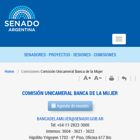
Toggle
navigation
SENADORES -
PROYECTOS -
SESIONES -
COMISIONES
Home
Comisiones
Comisión Unicameral Banca de la Mujer
COMISIÓN UNICAMERAL BANCA DE LA MUJER
Agenda de reunión
BANCADELAMUJER@SENADO.GOB.AR
Tel: +54-11-2822-3000
Internos: 3604 - 3621 - 3622
Hipólito Yrigoyen 1702 - 6º Piso, Oficina 617 Bis