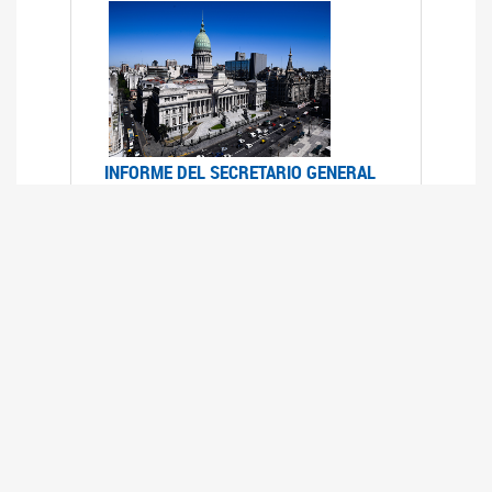
INFORME DEL SECRETARIO GENERAL
DE ONU SOBRE ACCESO A LA
JUSTICIA PARA MUJERES Y NIÑAS
12/06/2026
Durante el 70 período de sesiones de la
Comisión de la Condición Jurídica y Social de la
Mujer, el Secretario General de las Naciones
Unidas presentó el Informe "Garantizar y
fortalecer el acceso a la justicia para todas las
mujeres y las niñas".