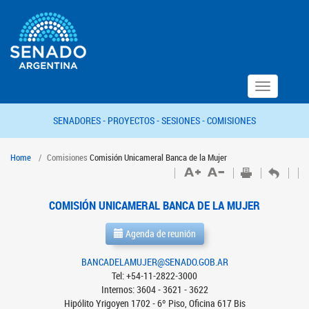
Toggle
navigation
SENADORES -
PROYECTOS -
SESIONES -
COMISIONES
Home
Comisiones
Comisión Unicameral Banca de la Mujer
COMISIÓN UNICAMERAL BANCA DE LA MUJER
Agenda de reunión
BANCADELAMUJER@SENADO.GOB.AR
Tel: +54-11-2822-3000
Internos: 3604 - 3621 - 3622
Hipólito Yrigoyen 1702 - 6º Piso, Oficina 617 Bis