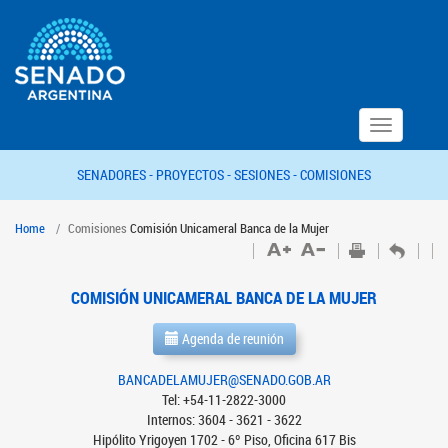
Toggle
navigation
SENADORES -
PROYECTOS -
SESIONES -
COMISIONES
Home
Comisiones
Comisión Unicameral Banca de la Mujer
COMISIÓN UNICAMERAL BANCA DE LA MUJER
Agenda de reunión
BANCADELAMUJER@SENADO.GOB.AR
Tel: +54-11-2822-3000
Internos: 3604 - 3621 - 3622
Hipólito Yrigoyen 1702 - 6º Piso, Oficina 617 Bis