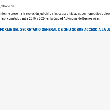
2/06/2026
 informe presenta la evolución judicial de las causas iniciadas por homicidios dolo
nero, cometidos entre 2015 y 2024 en la Ciudad Autónoma de Buenos Aires.
NFORME DEL SECRETARIO GENERAL DE ONU SOBRE ACCESO A LA J
2/06/2026
rante el 70 período de sesiones de la Comisión de la Condición Jurídica y Social de 
idas presentó el Informe "Garantizar y fortalecer el acceso a la justicia para todas l
OMITÉ CEDAW. OBSERVACIONES FINALES AL 8VO. INFORME PERIÓ
3/06/2026
 23 de febrero de 2026, el Comité para la Eliminación de la Discriminación contra l
servaciones Finales al 8vo. Informe Periódico presentado por Argentina, en relació
jeres.
NDEC PRESENTÓ DOSSIER ESTADÍSTICO EN EL MARCO DEL 8M