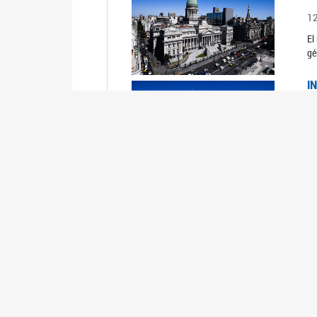
1
El
gé
I
1
Du
Un
C
0
El
Ob
mu
I