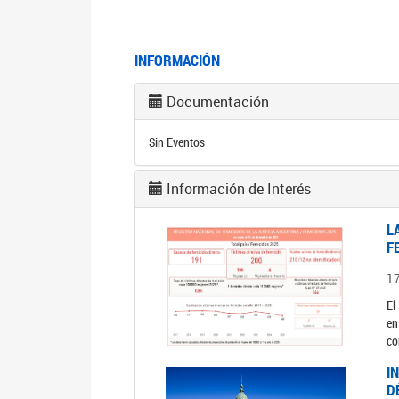
INFORMACIÓN
Documentación
Sin Eventos
Información de Interés
L
F
1
El
en
co
I
D