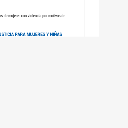
sos de mujeres con violencia por motivos de
USTICIA PARA MUJERES Y NIÑAS
la Mujer, el Secretario General de las Naciones
as mujeres y las niñas".
DICO DE ARGENTINA
a Mujer de Naciones Unidas publicó las
n con los avances en materia de derechos de las