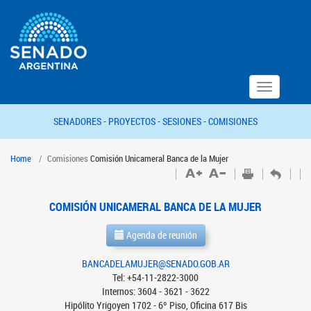
Toggle
navigation
SENADORES -
PROYECTOS -
SESIONES -
COMISIONES
Home
Comisiones
Comisión Unicameral Banca de la Mujer
COMISIÓN UNICAMERAL BANCA DE LA MUJER
Agenda de reunión
BANCADELAMUJER@SENADO.GOB.AR
Tel: +54-11-2822-3000
Internos: 3604 - 3621 - 3622
Hipólito Yrigoyen 1702 - 6º Piso, Oficina 617 Bis