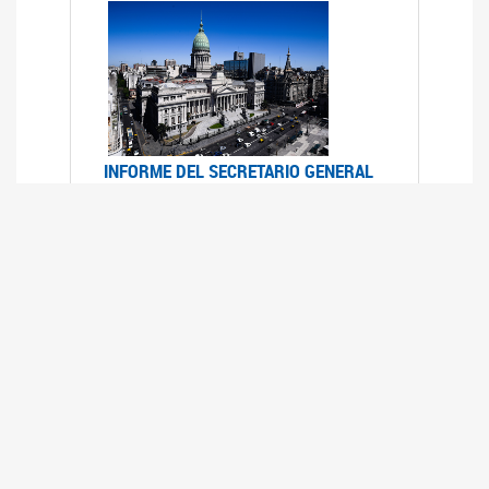
INFORME DEL SECRETARIO GENERAL
DE ONU SOBRE ACCESO A LA
JUSTICIA PARA MUJERES Y NIÑAS
12/06/2026
Durante el 70 período de sesiones de la
Comisión de la Condición Jurídica y Social de la
Mujer, el Secretario General de las Naciones
Unidas presentó el Informe "Garantizar y
fortalecer el acceso a la justicia para todas las
mujeres y las niñas".