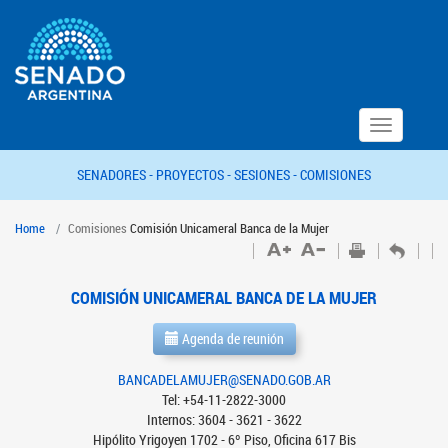
Toggle
navigation
SENADORES -
PROYECTOS -
SESIONES -
COMISIONES
Home
Comisiones
Comisión Unicameral Banca de la Mujer
COMISIÓN UNICAMERAL BANCA DE LA MUJER
Agenda de reunión
BANCADELAMUJER@SENADO.GOB.AR
Tel: +54-11-2822-3000
Internos: 3604 - 3621 - 3622
Hipólito Yrigoyen 1702 - 6º Piso, Oficina 617 Bis