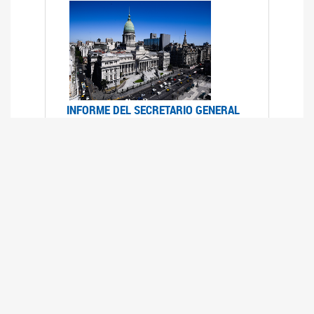
INFORME DEL SECRETARIO GENERAL
DE ONU SOBRE ACCESO A LA
JUSTICIA PARA MUJERES Y NIÑAS
12/06/2026
Durante el 70 período de sesiones de la
Comisión de la Condición Jurídica y Social de la
Mujer, el Secretario General de las Naciones
Unidas presentó el Informe "Garantizar y
fortalecer el acceso a la justicia para todas las
mujeres y las niñas".