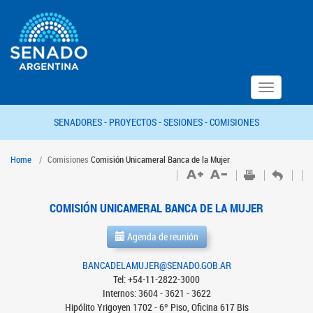
Toggle
navigation
SENADORES -
PROYECTOS -
SESIONES -
COMISIONES
Home
Comisiones
Comisión Unicameral Banca de la Mujer
COMISIÓN UNICAMERAL BANCA DE LA MUJER
Agenda de reunión
BANCADELAMUJER@SENADO.GOB.AR
Tel: +54-11-2822-3000
Internos: 3604 - 3621 - 3622
Hipólito Yrigoyen 1702 - 6º Piso, Oficina 617 Bis