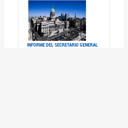
INFORME DEL SECRETARIO GENERAL
DE ONU SOBRE ACCESO A LA
JUSTICIA PARA MUJERES Y NIÑAS
12/06/2026
Durante el 70 período de sesiones de la
Comisión de la Condición Jurídica y Social de la
Mujer, el Secretario General de las Naciones
Unidas presentó el Informe "Garantizar y
fortalecer el acceso a la justicia para todas las
mujeres y las niñas".