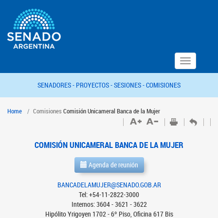
Toggle
navigation
SENADORES -
PROYECTOS -
SESIONES -
COMISIONES
Home
Comisiones
Comisión Unicameral Banca de la Mujer
COMISIÓN UNICAMERAL BANCA DE LA MUJER
Agenda de reunión
BANCADELAMUJER@SENADO.GOB.AR
Tel: +54-11-2822-3000
Internos: 3604 - 3621 - 3622
Hipólito Yrigoyen 1702 - 6º Piso, Oficina 617 Bis