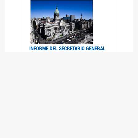
INFORME DEL SECRETARIO GENERAL
DE ONU SOBRE ACCESO A LA
JUSTICIA PARA MUJERES Y NIÑAS
12/06/2026
Durante el 70 período de sesiones de la
Comisión de la Condición Jurídica y Social de la
Mujer, el Secretario General de las Naciones
Unidas presentó el Informe "Garantizar y
fortalecer el acceso a la justicia para todas las
mujeres y las niñas".