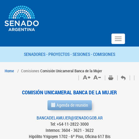
Toggle
navigation
SENADORES -
PROYECTOS -
SESIONES -
COMISIONES
Home
Comisiones
Comisión Unicameral Banca de la Mujer
COMISIÓN UNICAMERAL BANCA DE LA MUJER
Agenda de reunión
BANCADELAMUJER@SENADO.GOB.AR
Tel: +54-11-2822-3000
Internos: 3604 - 3621 - 3622
Hipólito Yrigoyen 1702 - 6º Piso, Oficina 617 Bis