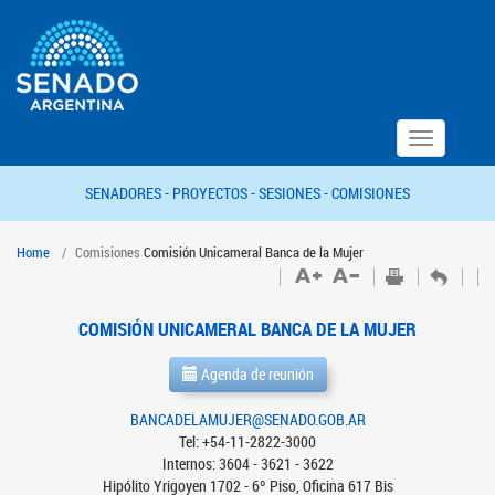
Toggle
navigation
SENADORES -
PROYECTOS -
SESIONES -
COMISIONES
Home
Comisiones
Comisión Unicameral Banca de la Mujer
COMISIÓN UNICAMERAL BANCA DE LA MUJER
Agenda de reunión
BANCADELAMUJER@SENADO.GOB.AR
Tel: +54-11-2822-3000
Internos: 3604 - 3621 - 3622
Hipólito Yrigoyen 1702 - 6º Piso, Oficina 617 Bis