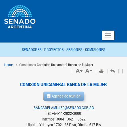
Toggle
navigation
SENADORES -
PROYECTOS -
SESIONES -
COMISIONES
Home
Comisiones
Comisión Unicameral Banca de la Mujer
COMISIÓN UNICAMERAL BANCA DE LA MUJER
Agenda de reunión
BANCADELAMUJER@SENADO.GOB.AR
Tel: +54-11-2822-3000
Internos: 3604 - 3621 - 3622
Hipólito Yrigoyen 1702 - 6º Piso, Oficina 617 Bis