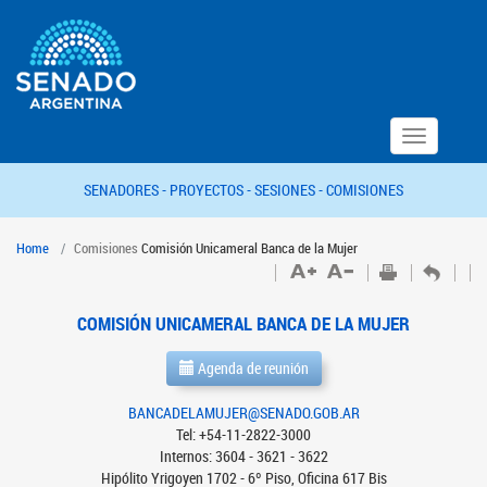
Toggle
navigation
SENADORES -
PROYECTOS -
SESIONES -
COMISIONES
Home
Comisiones
Comisión Unicameral Banca de la Mujer
COMISIÓN UNICAMERAL BANCA DE LA MUJER
Agenda de reunión
BANCADELAMUJER@SENADO.GOB.AR
Tel: +54-11-2822-3000
Internos: 3604 - 3621 - 3622
Hipólito Yrigoyen 1702 - 6º Piso, Oficina 617 Bis