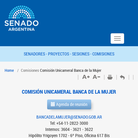
Toggle
navigation
SENADORES -
PROYECTOS -
SESIONES -
COMISIONES
Home
Comisiones
Comisión Unicameral Banca de la Mujer
COMISIÓN UNICAMERAL BANCA DE LA MUJER
Agenda de reunión
BANCADELAMUJER@SENADO.GOB.AR
Tel: +54-11-2822-3000
Internos: 3604 - 3621 - 3622
Hipólito Yrigoyen 1702 - 6º Piso, Oficina 617 Bis