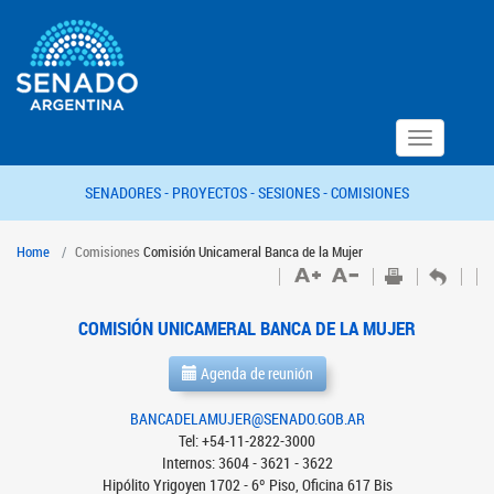
Toggle
navigation
SENADORES -
PROYECTOS -
SESIONES -
COMISIONES
Home
Comisiones
Comisión Unicameral Banca de la Mujer
COMISIÓN UNICAMERAL BANCA DE LA MUJER
Agenda de reunión
BANCADELAMUJER@SENADO.GOB.AR
Tel: +54-11-2822-3000
Internos: 3604 - 3621 - 3622
Hipólito Yrigoyen 1702 - 6º Piso, Oficina 617 Bis