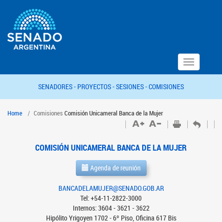
Toggle
navigation
SENADORES -
PROYECTOS -
SESIONES -
COMISIONES
Home
Comisiones
Comisión Unicameral Banca de la Mujer
COMISIÓN UNICAMERAL BANCA DE LA MUJER
Agenda de reunión
BANCADELAMUJER@SENADO.GOB.AR
Tel: +54-11-2822-3000
Internos: 3604 - 3621 - 3622
Hipólito Yrigoyen 1702 - 6º Piso, Oficina 617 Bis