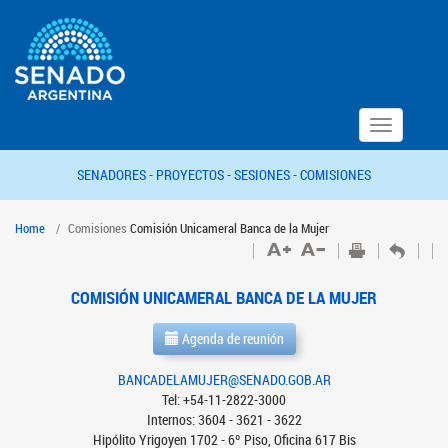
Toggle
navigation
SENADORES -
PROYECTOS -
SESIONES -
COMISIONES
Home
Comisiones
Comisión Unicameral Banca de la Mujer
COMISIÓN UNICAMERAL BANCA DE LA MUJER
Agenda de reunión
BANCADELAMUJER@SENADO.GOB.AR
Tel: +54-11-2822-3000
Internos: 3604 - 3621 - 3622
Hipólito Yrigoyen 1702 - 6º Piso, Oficina 617 Bis