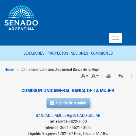
Toggle
navigation
SENADORES -
PROYECTOS -
SESIONES -
COMISIONES
Home
Comisiones
Comisión Unicameral Banca de la Mujer
COMISIÓN UNICAMERAL BANCA DE LA MUJER
Agenda de reunión
BANCADELAMUJER@SENADO.GOB.AR
Tel: +54-11-2822-3000
Internos: 3604 - 3621 - 3622
Hipólito Yrigoyen 1702 - 6º Piso, Oficina 617 Bis