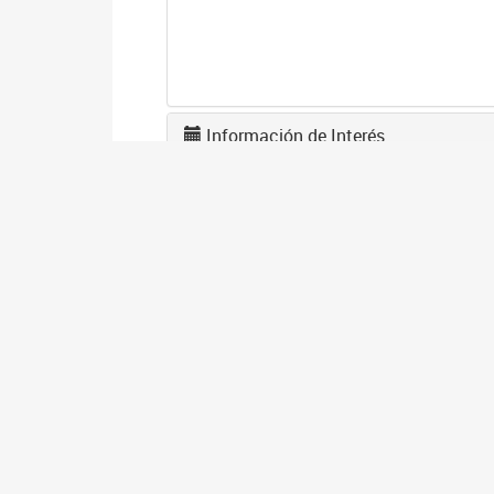
Información de Interés
A
2
La
po
I
2
Se
co