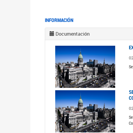
INFORMACIÓN
Documentación
E
0
Se
S
C
0
Se
Co