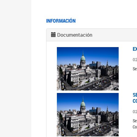
INFORMACIÓN
Documentación
E
0
Se
S
C
0
Se
Co