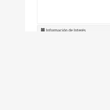
Información de Interés
U
0
La
tr
A
2