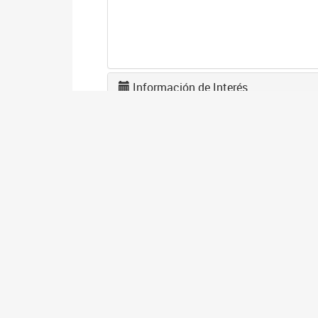
Información de Interés
U
0
La
tr
A
2