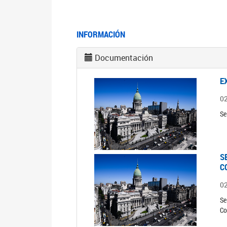
INFORMACIÓN
Documentación
E
0
Se
S
C
0
Se
Co