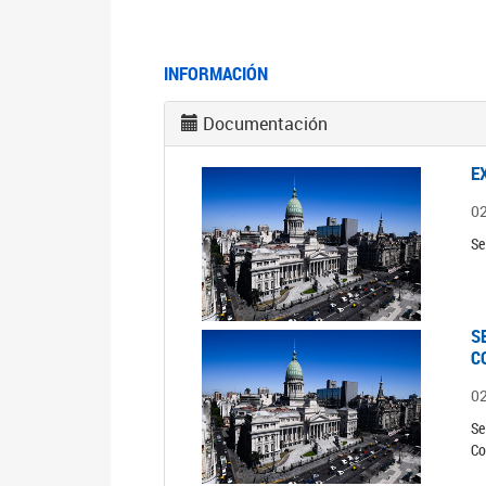
INFORMACIÓN
Documentación
E
0
Se
S
C
0
Se
Co