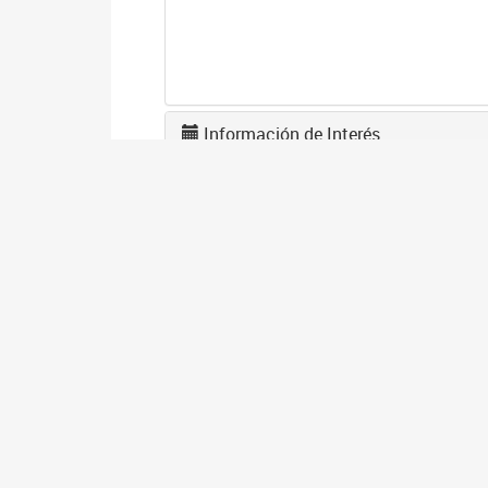
Información de Interés
L
F
1
El
en
co
I
D
1
El
gé