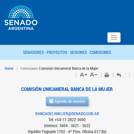
Toggle
navigation
SENADORES -
PROYECTOS -
SESIONES -
COMISIONES
Home
Comisiones
Comisión Unicameral Banca de la Mujer
COMISIÓN UNICAMERAL BANCA DE LA MUJER
Agenda de reunión
BANCADELAMUJER@SENADO.GOB.AR
Tel: +54-11-2822-3000
Internos: 3604 - 3621 - 3622
Hipólito Yrigoyen 1702 - 6º Piso, Oficina 617 Bis