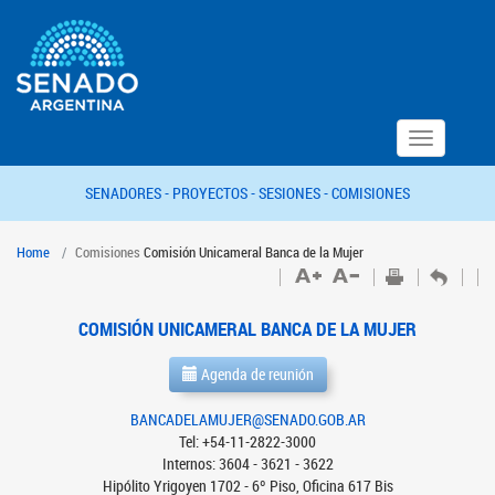
Toggle
navigation
SENADORES -
PROYECTOS -
SESIONES -
COMISIONES
Home
Comisiones
Comisión Unicameral Banca de la Mujer
COMISIÓN UNICAMERAL BANCA DE LA MUJER
Agenda de reunión
BANCADELAMUJER@SENADO.GOB.AR
Tel: +54-11-2822-3000
Internos: 3604 - 3621 - 3622
Hipólito Yrigoyen 1702 - 6º Piso, Oficina 617 Bis