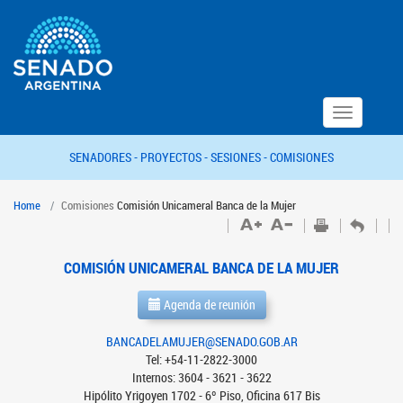
Toggle
navigation
SENADORES -
PROYECTOS -
SESIONES -
COMISIONES
Home
Comisiones
Comisión Unicameral Banca de la Mujer
COMISIÓN UNICAMERAL BANCA DE LA MUJER
Agenda de reunión
BANCADELAMUJER@SENADO.GOB.AR
Tel: +54-11-2822-3000
Internos: 3604 - 3621 - 3622
Hipólito Yrigoyen 1702 - 6º Piso, Oficina 617 Bis