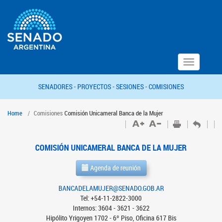
Toggle
navigation
SENADORES -
PROYECTOS -
SESIONES -
COMISIONES
Home
Comisiones
Comisión Unicameral Banca de la Mujer
COMISIÓN UNICAMERAL BANCA DE LA MUJER
Agenda de reunión
BANCADELAMUJER@SENADO.GOB.AR
Tel: +54-11-2822-3000
Internos: 3604 - 3621 - 3622
Hipólito Yrigoyen 1702 - 6º Piso, Oficina 617 Bis