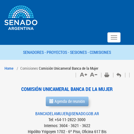
Toggle
navigation
SENADORES -
PROYECTOS -
SESIONES -
COMISIONES
Home
Comisiones
Comisión Unicameral Banca de la Mujer
COMISIÓN UNICAMERAL BANCA DE LA MUJER
Agenda de reunión
BANCADELAMUJER@SENADO.GOB.AR
Tel: +54-11-2822-3000
Internos: 3604 - 3621 - 3622
Hipólito Yrigoyen 1702 - 6º Piso, Oficina 617 Bis