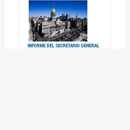
INFORME DEL SECRETARIO GENERAL
DE ONU SOBRE ACCESO A LA
JUSTICIA PARA MUJERES Y NIÑAS
12/06/2026
Durante el 70 período de sesiones de la
Comisión de la Condición Jurídica y Social de la
Mujer, el Secretario General de las Naciones
Unidas presentó el Informe "Garantizar y
fortalecer el acceso a la justicia para todas las
mujeres y las niñas".