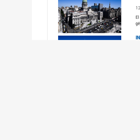
1
El
gé
I
1
Du
Un
C
0
El
Ob
mu
I