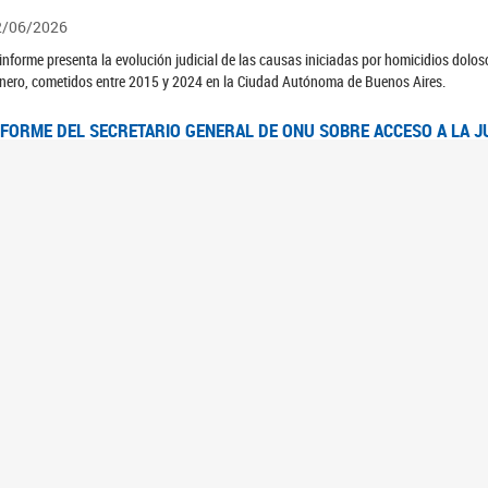
2/06/2026
 informe presenta la evolución judicial de las causas iniciadas por homicidios dolo
nero, cometidos entre 2015 y 2024 en la Ciudad Autónoma de Buenos Aires.
NFORME DEL SECRETARIO GENERAL DE ONU SOBRE ACCESO A LA J
2/06/2026
rante el 70 período de sesiones de la Comisión de la Condición Jurídica y Social de 
idas presentó el Informe "Garantizar y fortalecer el acceso a la justicia para todas l
OMITÉ CEDAW. OBSERVACIONES FINALES AL 8VO. INFORME PERIÓ
3/06/2026
 23 de febrero de 2026, el Comité para la Eliminación de la Discriminación contra l
servaciones Finales al 8vo. Informe Periódico presentado por Argentina, en relació
jeres.
NDEC PRESENTÓ DOSSIER ESTADÍSTICO EN EL MARCO DEL 8M