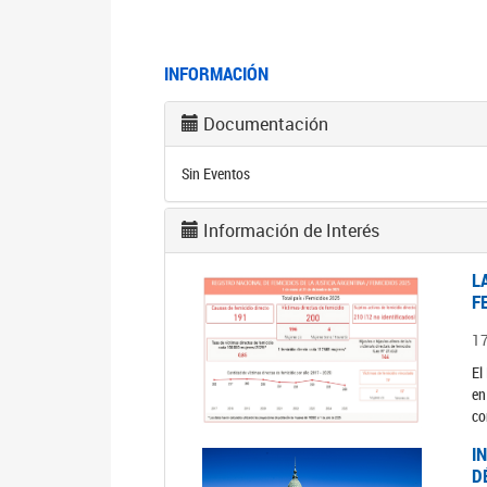
INFORMACIÓN
Documentación
Sin Eventos
Información de Interés
L
F
1
El
en
co
I
D