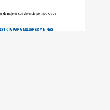
sos de mujeres con violencia por motivos de
USTICIA PARA MUJERES Y NIÑAS
la Mujer, el Secretario General de las Naciones
as mujeres y las niñas".
DICO DE ARGENTINA
a Mujer de Naciones Unidas publicó las
n con los avances en materia de derechos de las