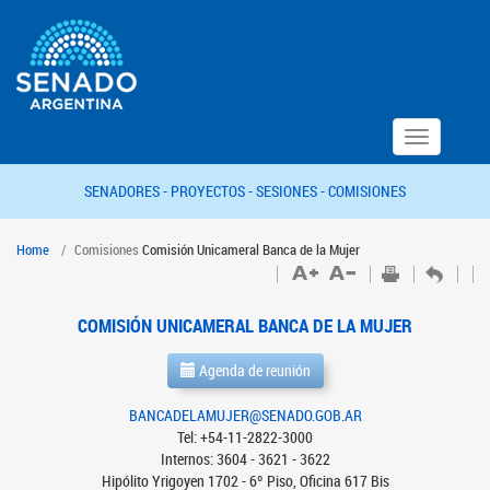
Toggle
navigation
SENADORES -
PROYECTOS -
SESIONES -
COMISIONES
Home
Comisiones
Comisión Unicameral Banca de la Mujer
COMISIÓN UNICAMERAL BANCA DE LA MUJER
Agenda de reunión
BANCADELAMUJER@SENADO.GOB.AR
Tel: +54-11-2822-3000
Internos: 3604 - 3621 - 3622
Hipólito Yrigoyen 1702 - 6º Piso, Oficina 617 Bis