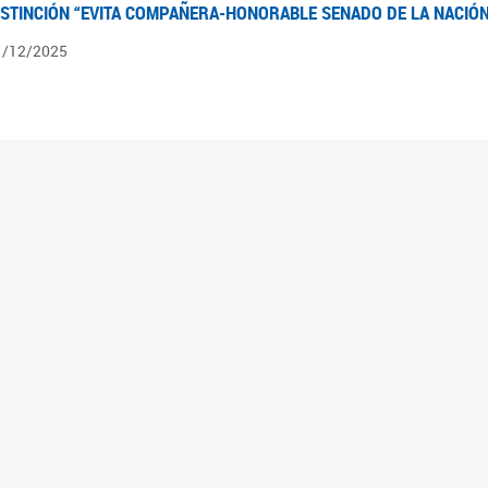
ISTINCIÓN “EVITA COMPAÑERA-HONORABLE SENADO DE LA NACIÓN
1/12/2025
ÍNTESIS INFORMATIVA DE LOS EXPEDIENTES PENDIENTES EN LA COM
025
3/10/2025
ÍNTESIS INFORMATIVA DE LOS EXPEDIENTES PENDIENTES EN LA COM
025
1/10/2025