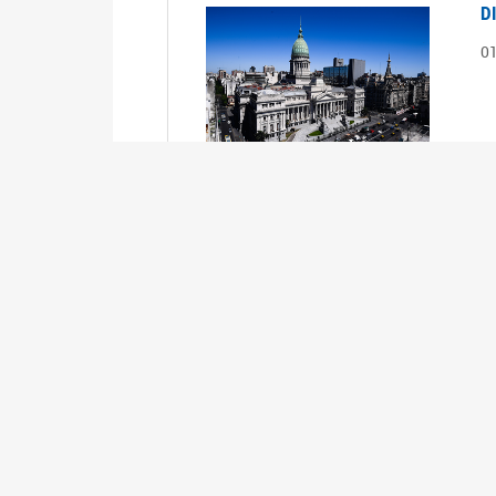
D
0
S
2
1
S
2
0