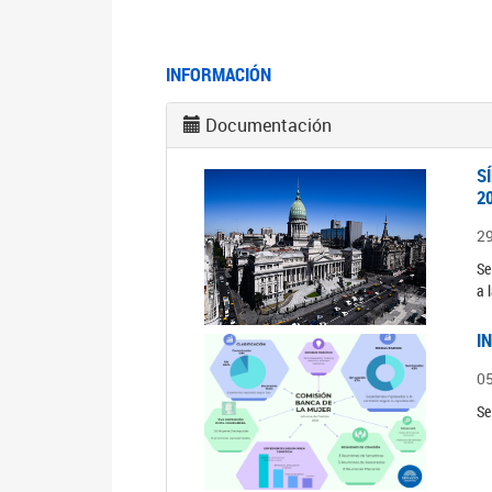
INFORMACIÓN
Documentación
S
2
2
Se
a 
I
0
Se