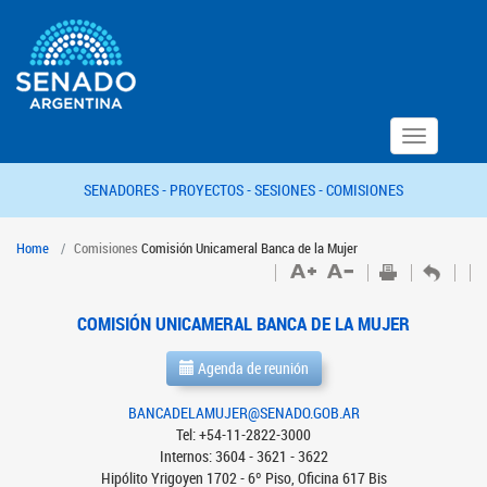
Toggle
navigation
SENADORES -
PROYECTOS -
SESIONES -
COMISIONES
Home
Comisiones
Comisión Unicameral Banca de la Mujer
COMISIÓN UNICAMERAL BANCA DE LA MUJER
Agenda de reunión
BANCADELAMUJER@SENADO.GOB.AR
Tel: +54-11-2822-3000
Internos: 3604 - 3621 - 3622
Hipólito Yrigoyen 1702 - 6º Piso, Oficina 617 Bis