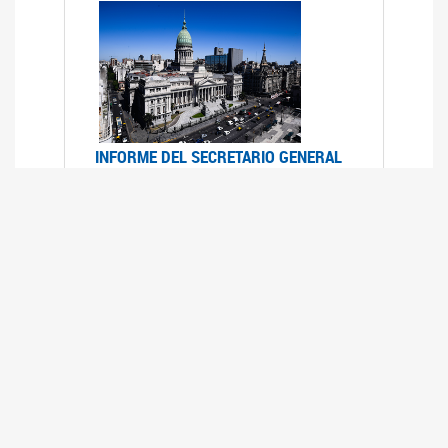
INFORME DEL SECRETARIO GENERAL
DE ONU SOBRE ACCESO A LA
JUSTICIA PARA MUJERES Y NIÑAS
12/06/2026
Durante el 70 período de sesiones de la
Comisión de la Condición Jurídica y Social de la
Mujer, el Secretario General de las Naciones
Unidas presentó el Informe "Garantizar y
fortalecer el acceso a la justicia para todas las
mujeres y las niñas".