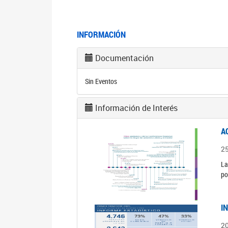
INFORMACIÓN
Documentación
Sin Eventos
Información de Interés
A
2
La
po
I
2