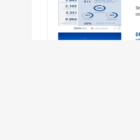
Se
co
D
H
0
La
U
M
0
La
ci
U
1