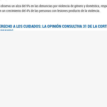
 observa un alza del 9% en las denuncias por violencia de género y doméstica, respe
n un crecimiento del 4% de las personas con lesiones producto de la violencia.
ERECHO A LOS CUIDADOS: LA OPINIÓN CONSULTIVA 31 DE LA COR
UMANOS
7/08/2025
 Corte IDH se pronunció sobre el derecho a los cuidados por pedido del Estado arg
FEM - RELEVAMIENTO DEL ESTADO DE LAS INVESTIGACIONES JUDI
UJERES CIS, MUJERES TRANS Y TRAVESTIS EN LA CIUDAD AUTÓN
6/06/2023
 UFEM presenta un estudio anual sobre el estado y la evolución de las investigacion
s, mujeres trans y travestis
FEM - INFORME RELEVAMIENTO DE FUENTES SECUNDARIAS DE DAT
6/05/2023