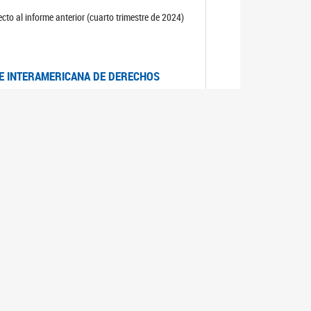
cto al informe anterior (cuarto trimestre de 2024)
TE INTERAMERICANA DE DERECHOS
entino
CIALES POR MUERTES VIOLENTAS DE
OMA DE BUENOS AIRES
es judiciales por muertes violentas de mujeres
OS SOBRE VIOLENCIA SEXUAL