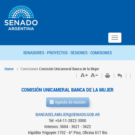
Toggle
navigation
SENADORES -
PROYECTOS -
SESIONES -
COMISIONES
Home
Comisiones
Comisión Unicameral Banca de la Mujer
COMISIÓN UNICAMERAL BANCA DE LA MUJER
Agenda de reunión
BANCADELAMUJER@SENADO.GOB.AR
Tel: +54-11-2822-3000
Internos: 3604 - 3621 - 3622
Hipólito Yrigoyen 1702 - 6º Piso, Oficina 617 Bis