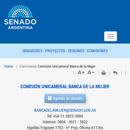
Toggle
navigation
SENADORES -
PROYECTOS -
SESIONES -
COMISIONES
Home
Comisiones
Comisión Unicameral Banca de la Mujer
COMISIÓN UNICAMERAL BANCA DE LA MUJER
Agenda de reunión
BANCADELAMUJER@SENADO.GOB.AR
Tel: +54-11-2822-3000
Internos: 3604 - 3621 - 3622
Hipólito Yrigoyen 1702 - 6º Piso, Oficina 617 Bis