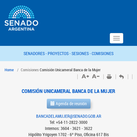
Toggle
navigation
SENADORES -
PROYECTOS -
SESIONES -
COMISIONES
Home
Comisiones
Comisión Unicameral Banca de la Mujer
COMISIÓN UNICAMERAL BANCA DE LA MUJER
Agenda de reunión
BANCADELAMUJER@SENADO.GOB.AR
Tel: +54-11-2822-3000
Internos: 3604 - 3621 - 3622
Hipólito Yrigoyen 1702 - 6º Piso, Oficina 617 Bis