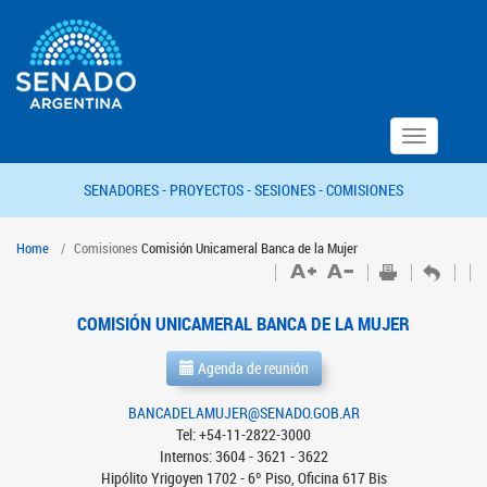
Toggle
navigation
SENADORES -
PROYECTOS -
SESIONES -
COMISIONES
Home
Comisiones
Comisión Unicameral Banca de la Mujer
COMISIÓN UNICAMERAL BANCA DE LA MUJER
Agenda de reunión
BANCADELAMUJER@SENADO.GOB.AR
Tel: +54-11-2822-3000
Internos: 3604 - 3621 - 3622
Hipólito Yrigoyen 1702 - 6º Piso, Oficina 617 Bis