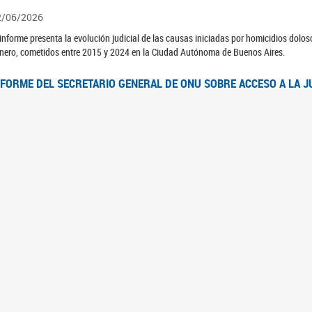
2/06/2026
 informe presenta la evolución judicial de las causas iniciadas por homicidios dolo
nero, cometidos entre 2015 y 2024 en la Ciudad Autónoma de Buenos Aires.
NFORME DEL SECRETARIO GENERAL DE ONU SOBRE ACCESO A LA J
2/06/2026
rante el 70 período de sesiones de la Comisión de la Condición Jurídica y Social de 
idas presentó el Informe "Garantizar y fortalecer el acceso a la justicia para todas l
OMITÉ CEDAW. OBSERVACIONES FINALES AL 8VO. INFORME PERIÓ
3/06/2026
 23 de febrero de 2026, el Comité para la Eliminación de la Discriminación contra l
servaciones Finales al 8vo. Informe Periódico presentado por Argentina, en relació
jeres.
NDEC PRESENTÓ DOSSIER ESTADÍSTICO EN EL MARCO DEL 8M