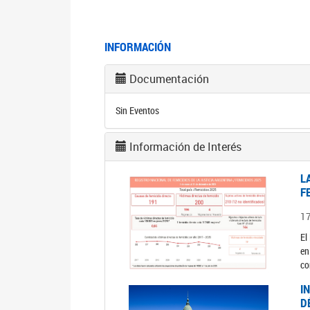
INFORMACIÓN
Documentación
Sin Eventos
Información de Interés
L
F
1
El
en
co
I
D