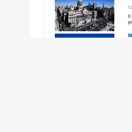
1
El
gé
I
1
Du
Un
C
0
El
Ob
mu
I