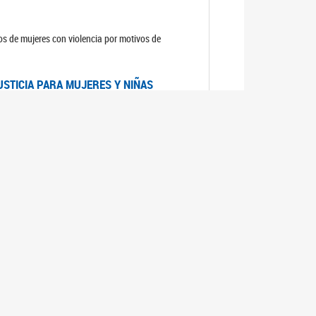
sos de mujeres con violencia por motivos de
USTICIA PARA MUJERES Y NIÑAS
la Mujer, el Secretario General de las Naciones
as mujeres y las niñas".
DICO DE ARGENTINA
a Mujer de Naciones Unidas publicó las
n con los avances en materia de derechos de las