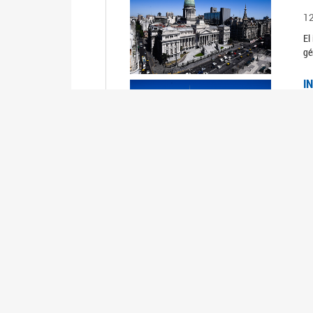
1
El
gé
I
1
Du
Un
C
0
El
Ob
mu
I