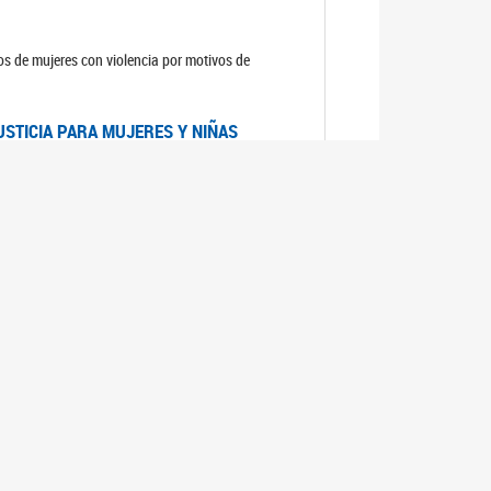
sos de mujeres con violencia por motivos de
USTICIA PARA MUJERES Y NIÑAS
la Mujer, el Secretario General de las Naciones
as mujeres y las niñas".
DICO DE ARGENTINA
a Mujer de Naciones Unidas publicó las
n con los avances en materia de derechos de las