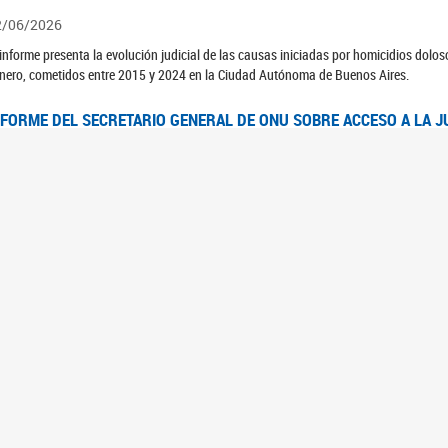
2/06/2026
 informe presenta la evolución judicial de las causas iniciadas por homicidios dolo
nero, cometidos entre 2015 y 2024 en la Ciudad Autónoma de Buenos Aires.
NFORME DEL SECRETARIO GENERAL DE ONU SOBRE ACCESO A LA J
2/06/2026
rante el 70 período de sesiones de la Comisión de la Condición Jurídica y Social de 
idas presentó el Informe "Garantizar y fortalecer el acceso a la justicia para todas l
OMITÉ CEDAW. OBSERVACIONES FINALES AL 8VO. INFORME PERIÓ
3/06/2026
 23 de febrero de 2026, el Comité para la Eliminación de la Discriminación contra l
servaciones Finales al 8vo. Informe Periódico presentado por Argentina, en relació
jeres.
NDEC PRESENTÓ DOSSIER ESTADÍSTICO EN EL MARCO DEL 8M