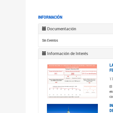
INFORMACIÓN
Documentación
Sin Eventos
Información de Interés
L
F
1
El
en
co
I
D