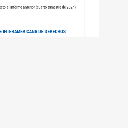
cto al informe anterior (cuarto trimestre de 2024)
TE INTERAMERICANA DE DERECHOS
entino
CIALES POR MUERTES VIOLENTAS DE
OMA DE BUENOS AIRES
es judiciales por muertes violentas de mujeres
OS SOBRE VIOLENCIA SEXUAL