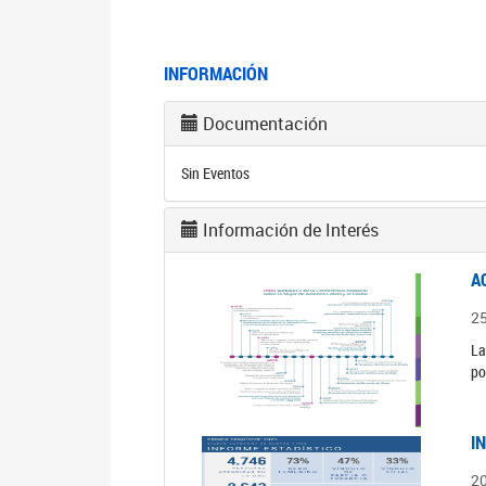
INFORMACIÓN
Documentación
Sin Eventos
Información de Interés
A
2
La
po
I
2