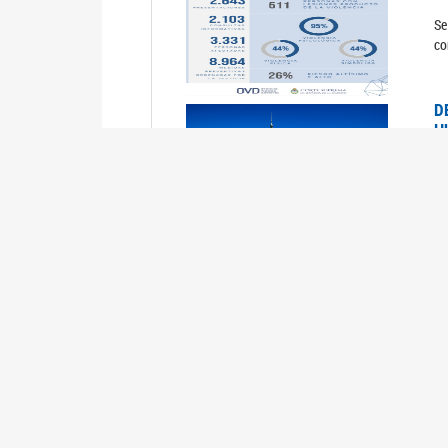
Se
co
D
H
0
La
U
M
0
La
ci
U
1