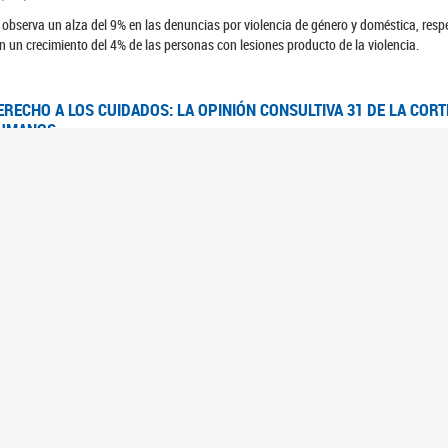
 observa un alza del 9% en las denuncias por violencia de género y doméstica, respe
n un crecimiento del 4% de las personas con lesiones producto de la violencia.
ERECHO A LOS CUIDADOS: LA OPINIÓN CONSULTIVA 31 DE LA COR
UMANOS
7/08/2025
 Corte IDH se pronunció sobre el derecho a los cuidados por pedido del Estado arg
FEM - RELEVAMIENTO DEL ESTADO DE LAS INVESTIGACIONES JUDI
UJERES CIS, MUJERES TRANS Y TRAVESTIS EN LA CIUDAD AUTÓN
6/06/2023
 UFEM presenta un estudio anual sobre el estado y la evolución de las investigacion
s, mujeres trans y travestis
FEM - INFORME RELEVAMIENTO DE FUENTES SECUNDARIAS DE DAT
6/05/2023