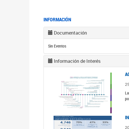
INFORMACIÓN
Documentación
Sin Eventos
Información de Interés
A
2
La
po
I
2