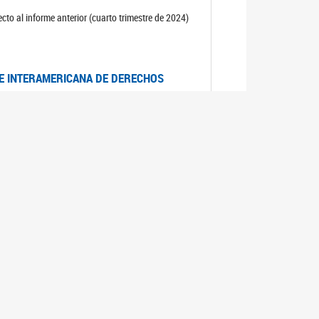
cto al informe anterior (cuarto trimestre de 2024)
TE INTERAMERICANA DE DERECHOS
entino
CIALES POR MUERTES VIOLENTAS DE
OMA DE BUENOS AIRES
es judiciales por muertes violentas de mujeres
OS SOBRE VIOLENCIA SEXUAL