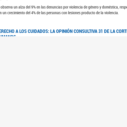
 observa un alza del 9% en las denuncias por violencia de género y doméstica, respe
n un crecimiento del 4% de las personas con lesiones producto de la violencia.
ERECHO A LOS CUIDADOS: LA OPINIÓN CONSULTIVA 31 DE LA COR
UMANOS
7/08/2025
 Corte IDH se pronunció sobre el derecho a los cuidados por pedido del Estado arg
FEM - RELEVAMIENTO DEL ESTADO DE LAS INVESTIGACIONES JUDI
UJERES CIS, MUJERES TRANS Y TRAVESTIS EN LA CIUDAD AUTÓN
6/06/2023
 UFEM presenta un estudio anual sobre el estado y la evolución de las investigacion
s, mujeres trans y travestis
FEM - INFORME RELEVAMIENTO DE FUENTES SECUNDARIAS DE DAT
6/05/2023