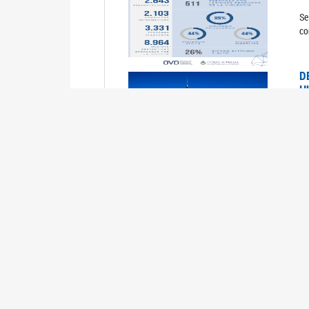
Se
co
D
H
0
La
U
M
0
La
ci
U
1