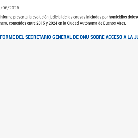
2/06/2026
 informe presenta la evolución judicial de las causas iniciadas por homicidios dolo
nero, cometidos entre 2015 y 2024 en la Ciudad Autónoma de Buenos Aires.
NFORME DEL SECRETARIO GENERAL DE ONU SOBRE ACCESO A LA J
2/06/2026
rante el 70 período de sesiones de la Comisión de la Condición Jurídica y Social de 
idas presentó el Informe "Garantizar y fortalecer el acceso a la justicia para todas l
OMITÉ CEDAW. OBSERVACIONES FINALES AL 8VO. INFORME PERIÓ
3/06/2026
 23 de febrero de 2026, el Comité para la Eliminación de la Discriminación contra l
servaciones Finales al 8vo. Informe Periódico presentado por Argentina, en relació
jeres.
NDEC PRESENTÓ DOSSIER ESTADÍSTICO EN EL MARCO DEL 8M