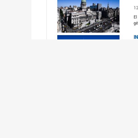
1
El
gé
I
1
Du
Un
C
0
El
Ob
mu
I