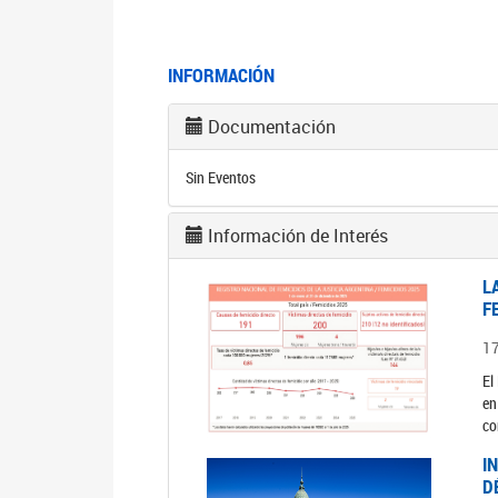
INFORMACIÓN
Documentación
Sin Eventos
Información de Interés
L
F
1
El
en
co
I
D