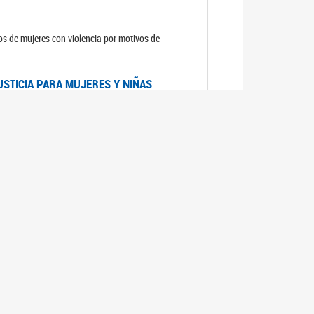
sos de mujeres con violencia por motivos de
USTICIA PARA MUJERES Y NIÑAS
la Mujer, el Secretario General de las Naciones
as mujeres y las niñas".
DICO DE ARGENTINA
a Mujer de Naciones Unidas publicó las
n con los avances en materia de derechos de las