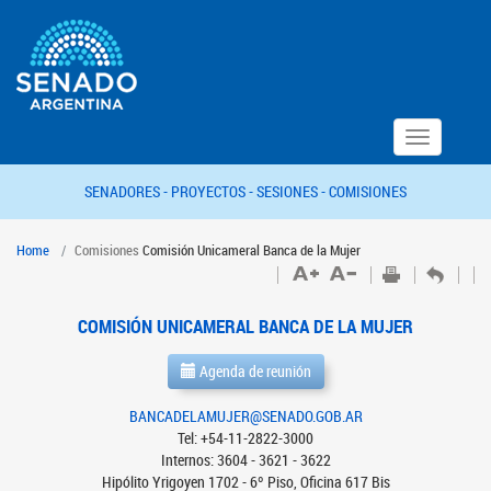
Toggle
navigation
SENADORES -
PROYECTOS -
SESIONES -
COMISIONES
Home
Comisiones
Comisión Unicameral Banca de la Mujer
COMISIÓN UNICAMERAL BANCA DE LA MUJER
Agenda de reunión
BANCADELAMUJER@SENADO.GOB.AR
Tel: +54-11-2822-3000
Internos: 3604 - 3621 - 3622
Hipólito Yrigoyen 1702 - 6º Piso, Oficina 617 Bis