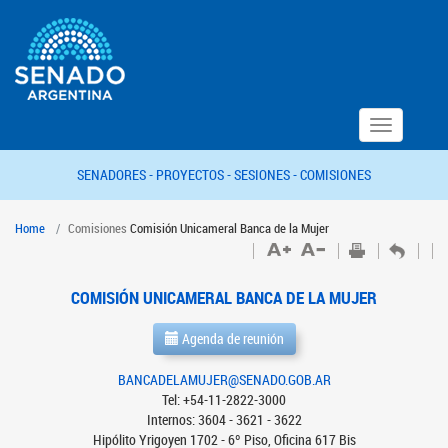
Toggle
navigation
SENADORES -
PROYECTOS -
SESIONES -
COMISIONES
Home
Comisiones
Comisión Unicameral Banca de la Mujer
COMISIÓN UNICAMERAL BANCA DE LA MUJER
Agenda de reunión
BANCADELAMUJER@SENADO.GOB.AR
Tel: +54-11-2822-3000
Internos: 3604 - 3621 - 3622
Hipólito Yrigoyen 1702 - 6º Piso, Oficina 617 Bis