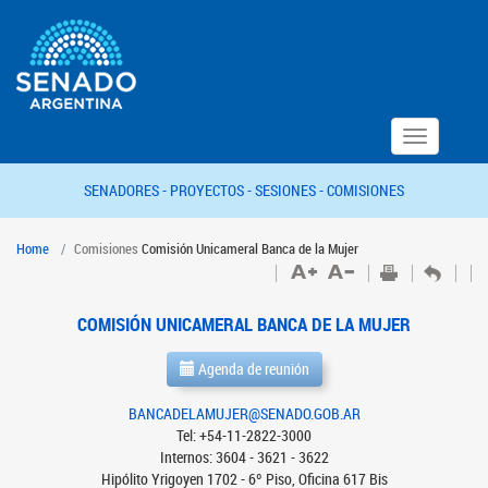
Toggle
navigation
SENADORES -
PROYECTOS -
SESIONES -
COMISIONES
Home
Comisiones
Comisión Unicameral Banca de la Mujer
COMISIÓN UNICAMERAL BANCA DE LA MUJER
Agenda de reunión
BANCADELAMUJER@SENADO.GOB.AR
Tel: +54-11-2822-3000
Internos: 3604 - 3621 - 3622
Hipólito Yrigoyen 1702 - 6º Piso, Oficina 617 Bis