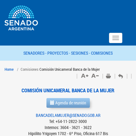
Toggle
navigation
SENADORES -
PROYECTOS -
SESIONES -
COMISIONES
Home
Comisiones
Comisión Unicameral Banca de la Mujer
COMISIÓN UNICAMERAL BANCA DE LA MUJER
Agenda de reunión
BANCADELAMUJER@SENADO.GOB.AR
Tel: +54-11-2822-3000
Internos: 3604 - 3621 - 3622
Hipólito Yrigoyen 1702 - 6º Piso, Oficina 617 Bis