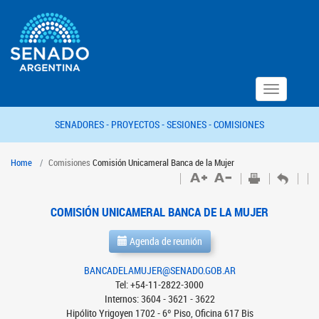
Toggle
navigation
SENADORES -
PROYECTOS -
SESIONES -
COMISIONES
Home
Comisiones
Comisión Unicameral Banca de la Mujer
COMISIÓN UNICAMERAL BANCA DE LA MUJER
Agenda de reunión
BANCADELAMUJER@SENADO.GOB.AR
Tel: +54-11-2822-3000
Internos: 3604 - 3621 - 3622
Hipólito Yrigoyen 1702 - 6º Piso, Oficina 617 Bis