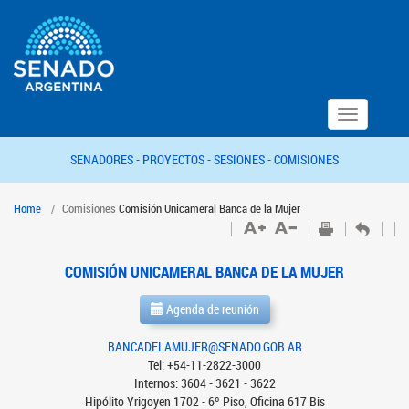
Toggle
navigation
SENADORES -
PROYECTOS -
SESIONES -
COMISIONES
Home
Comisiones
Comisión Unicameral Banca de la Mujer
COMISIÓN UNICAMERAL BANCA DE LA MUJER
Agenda de reunión
BANCADELAMUJER@SENADO.GOB.AR
Tel: +54-11-2822-3000
Internos: 3604 - 3621 - 3622
Hipólito Yrigoyen 1702 - 6º Piso, Oficina 617 Bis