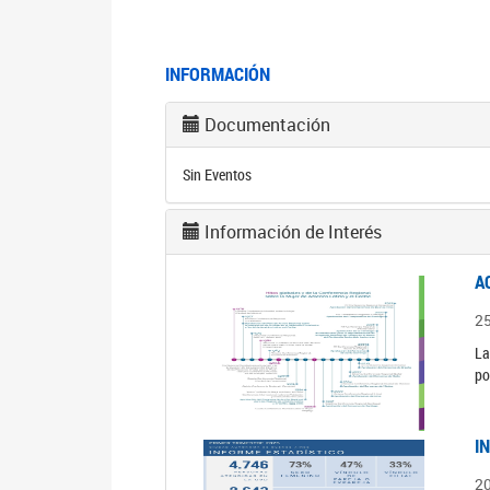
INFORMACIÓN
Documentación
Sin Eventos
Información de Interés
A
2
La
po
I
2