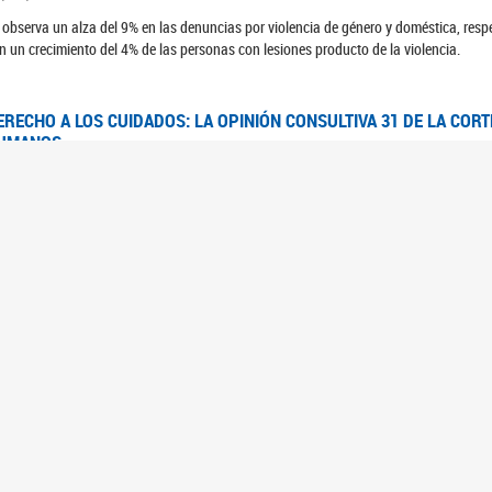
 observa un alza del 9% en las denuncias por violencia de género y doméstica, respe
n un crecimiento del 4% de las personas con lesiones producto de la violencia.
ERECHO A LOS CUIDADOS: LA OPINIÓN CONSULTIVA 31 DE LA COR
UMANOS
7/08/2025
 Corte IDH se pronunció sobre el derecho a los cuidados por pedido del Estado arg
FEM - RELEVAMIENTO DEL ESTADO DE LAS INVESTIGACIONES JUDI
UJERES CIS, MUJERES TRANS Y TRAVESTIS EN LA CIUDAD AUTÓN
6/06/2023
 UFEM presenta un estudio anual sobre el estado y la evolución de las investigacion
s, mujeres trans y travestis
FEM - INFORME RELEVAMIENTO DE FUENTES SECUNDARIAS DE DAT
6/05/2023