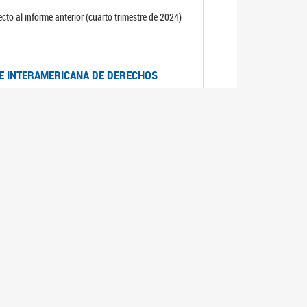
cto al informe anterior (cuarto trimestre de 2024)
TE INTERAMERICANA DE DERECHOS
entino
CIALES POR MUERTES VIOLENTAS DE
OMA DE BUENOS AIRES
es judiciales por muertes violentas de mujeres
OS SOBRE VIOLENCIA SEXUAL