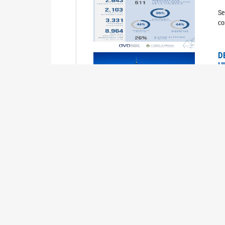
Se
co
D
H
0
La
U
M
0
La
ci
U
1